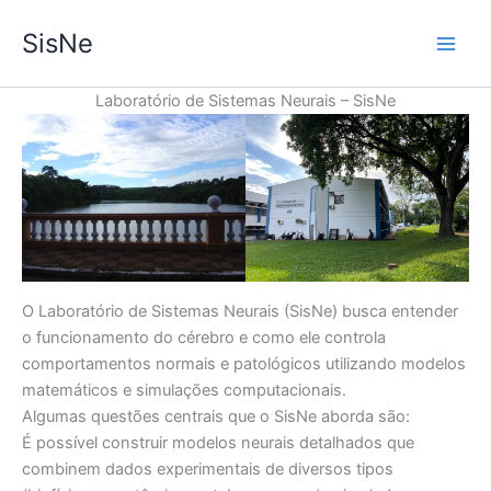
Ir
SisNe
para
Main
o
conteúdo
Laboratório de Sistemas Neurais – SisNe
Men
O Laboratório de Sistemas Neurais (SisNe) busca entender
o funcionamento do cérebro e como ele controla
comportamentos normais e patológicos utilizando modelos
matemáticos e simulações computacionais.
Algumas questões centrais que o SisNe aborda são:
É possível construir modelos neurais detalhados que
combinem dados experimentais de diversos tipos